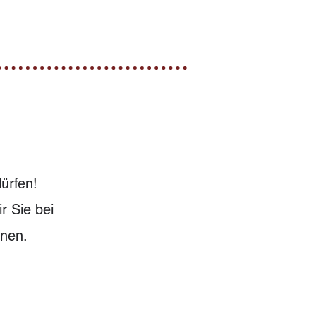
ürfen!
r Sie bei
nnen.