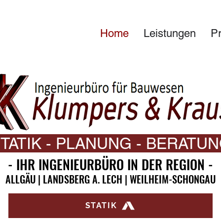
Home
Leistungen
Pr
TATIK - PLANUNG - BERATU
- IHR INGENIEURBÜRO IN DER REGION -
- IHR INGENIEURBÜRO IN DER REGION -
ALLGÄU | LANDSBERG A. LECH | WEILHEIM-SCHONGAU
ALLGÄU | LANDSBERG A. LECH | WEILHEIM-SCHONGAU
STATIK